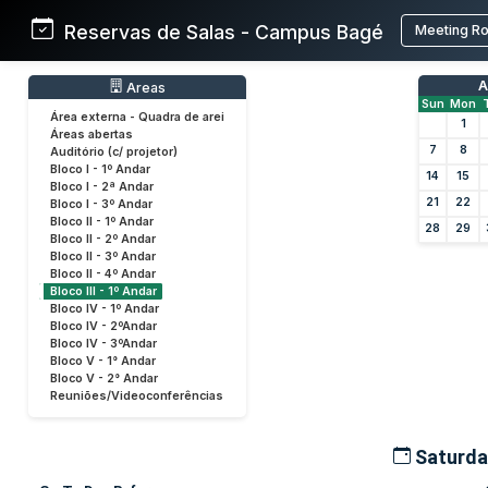
Reservas de Salas - Campus Bagé
Meeting R
A
Areas
Sun
Mon
Área externa - Quadra de arei
1
Áreas abertas
7
8
Auditório (c/ projetor)
Bloco I - 1º Andar
14
15
Bloco I - 2ª Andar
21
22
Bloco I - 3º Andar
Bloco II - 1º Andar
28
29
Bloco II - 2º Andar
Bloco II - 3º Andar
Bloco II - 4º Andar
Bloco III - 1º Andar
Bloco IV - 1º Andar
Bloco IV - 2ºAndar
Bloco IV - 3ºAndar
Bloco V - 1° Andar
Bloco V - 2° Andar
Reuniões/Videoconferências
Saturda