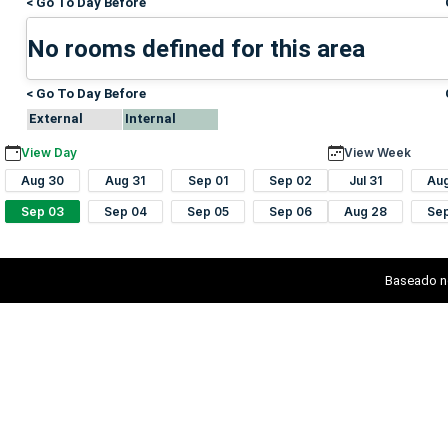
< Go To Day Before
No rooms defined for this area
< Go To Day Before
External
Internal
View Day
View Week
Aug 30
Aug 31
Sep 01
Sep 02
Jul 31
Au
Sep 03
Sep 04
Sep 05
Sep 06
Aug 28
Se
Baseado n