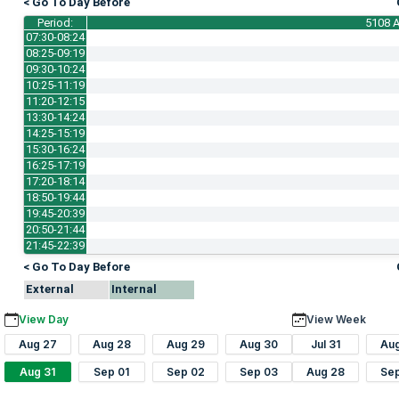
< Go To Day Before
Period:
5108 A
07:30-08:24
08:25-09:19
09:30-10:24
10:25-11:19
11:20-12:15
13:30-14:24
14:25-15:19
15:30-16:24
16:25-17:19
17:20-18:14
18:50-19:44
19:45-20:39
20:50-21:44
21:45-22:39
< Go To Day Before
External
Internal
View Day
View Week
Aug 27
Aug 28
Aug 29
Aug 30
Jul 31
Au
Aug 31
Sep 01
Sep 02
Sep 03
Aug 28
Se