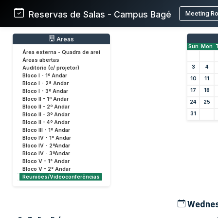
Reservas de Salas - Campus Bagé
Meeting R
Areas
Sun
Mon
Área externa - Quadra de arei
Áreas abertas
3
4
Auditório (c/ projetor)
Bloco I - 1º Andar
10
11
Bloco I - 2ª Andar
17
18
Bloco I - 3º Andar
Bloco II - 1º Andar
24
25
Bloco II - 2º Andar
31
Bloco II - 3º Andar
Bloco II - 4º Andar
Bloco III - 1º Andar
Bloco IV - 1º Andar
Bloco IV - 2ºAndar
Bloco IV - 3ºAndar
Bloco V - 1° Andar
Bloco V - 2° Andar
Reuniões/Videoconferências
Wednes