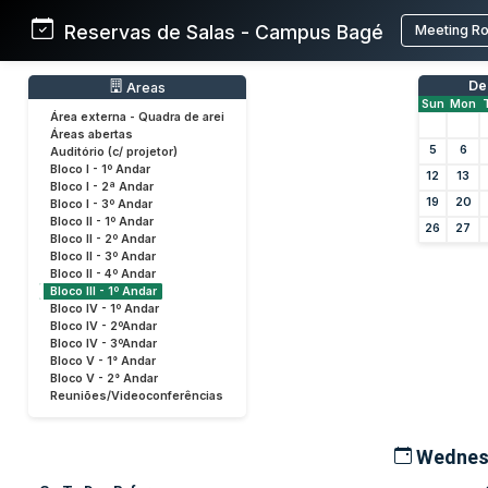
Reservas de Salas - Campus Bagé
Meeting R
De
Areas
Sun
Mon
Área externa - Quadra de arei
Áreas abertas
5
6
Auditório (c/ projetor)
Bloco I - 1º Andar
12
13
Bloco I - 2ª Andar
19
20
Bloco I - 3º Andar
Bloco II - 1º Andar
26
27
Bloco II - 2º Andar
Bloco II - 3º Andar
Bloco II - 4º Andar
Bloco III - 1º Andar
Bloco IV - 1º Andar
Bloco IV - 2ºAndar
Bloco IV - 3ºAndar
Bloco V - 1° Andar
Bloco V - 2° Andar
Reuniões/Videoconferências
Wednesd