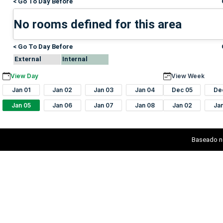
< Go To Day Before
No rooms defined for this area
< Go To Day Before
External
Internal
View Day
View Week
Jan 01
Jan 02
Jan 03
Jan 04
Dec 05
De
Jan 05
Jan 06
Jan 07
Jan 08
Jan 02
Ja
Baseado n