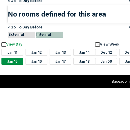
< Go To Day Before
No rooms defined for this area
< Go To Day Before
External
Internal
View Day
View Week
Jan 11
Jan 12
Jan 13
Jan 14
Dec 12
De
Jan 15
Jan 16
Jan 17
Jan 18
Jan 09
Ja
Baseado n