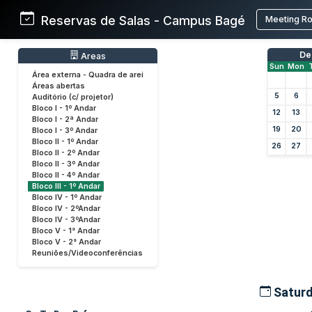
Reservas de Salas - Campus Bagé
Meeting R
De
Areas
Sun
Mon
Área externa - Quadra de arei
Áreas abertas
5
6
Auditório (c/ projetor)
Bloco I - 1º Andar
12
13
Bloco I - 2ª Andar
19
20
Bloco I - 3º Andar
Bloco II - 1º Andar
26
27
Bloco II - 2º Andar
Bloco II - 3º Andar
Bloco II - 4º Andar
Bloco III - 1º Andar
Bloco IV - 1º Andar
Bloco IV - 2ºAndar
Bloco IV - 3ºAndar
Bloco V - 1° Andar
Bloco V - 2° Andar
Reuniões/Videoconferências
Saturd