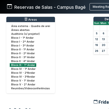
Reservas de Salas - Campus Bagé
Meeting R
De
Areas
Sun
Mon
Área externa - Quadra de arei
Áreas abertas
5
6
Auditório (c/ projetor)
Bloco I - 1º Andar
12
13
Bloco I - 2ª Andar
19
20
Bloco I - 3º Andar
Bloco II - 1º Andar
26
27
Bloco II - 2º Andar
Bloco II - 3º Andar
Bloco II - 4º Andar
Bloco III - 1º Andar
Bloco IV - 1º Andar
Bloco IV - 2ºAndar
Bloco IV - 3ºAndar
Bloco V - 1° Andar
Bloco V - 2° Andar
Reuniões/Videoconferências
Frida