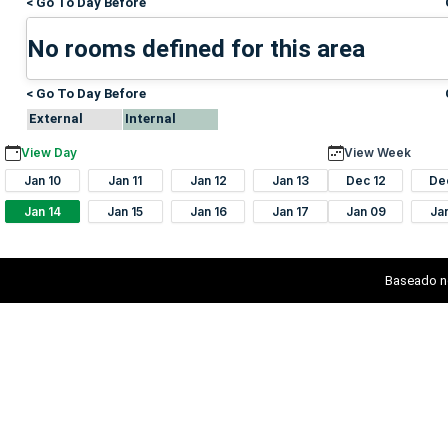
< Go To Day Before
No rooms defined for this area
< Go To Day Before
External
Internal
View Day
View Week
Jan 10
Jan 11
Jan 12
Jan 13
Dec 12
De
Jan 14
Jan 15
Jan 16
Jan 17
Jan 09
Ja
Baseado n