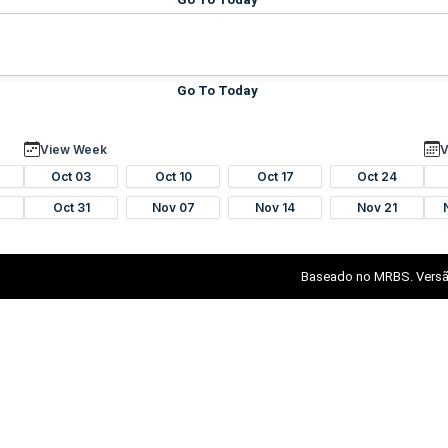
Go To Today
View Week
V
Oct 03
Oct 10
Oct 17
Oct 24
Oct 31
Nov 07
Nov 14
Nov 21
Baseado no MRBS. Versã