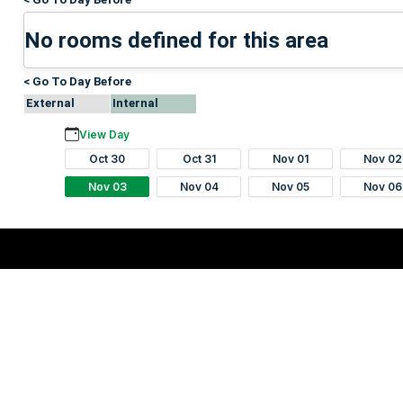
No rooms defined for this area
< Go To Day Before
External
Internal
View Day
Oct 30
Oct 31
Nov 01
Nov 02
Nov 03
Nov 04
Nov 05
Nov 06