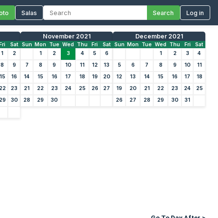
oto
Salas
Search
Log in
November 2021
December 2021
Fri
Sat
Sun
Mon
Tue
Wed
Thu
Fri
Sat
Sun
Mon
Tue
Wed
Thu
Fri
Sat
1
2
1
2
3
4
5
6
1
2
3
4
8
9
7
8
9
10
11
12
13
5
6
7
8
9
10
11
15
16
14
15
16
17
18
19
20
12
13
14
15
16
17
18
22
23
21
22
23
24
25
26
27
19
20
21
22
23
24
25
29
30
28
29
30
26
27
28
29
30
31
Go To Day After >