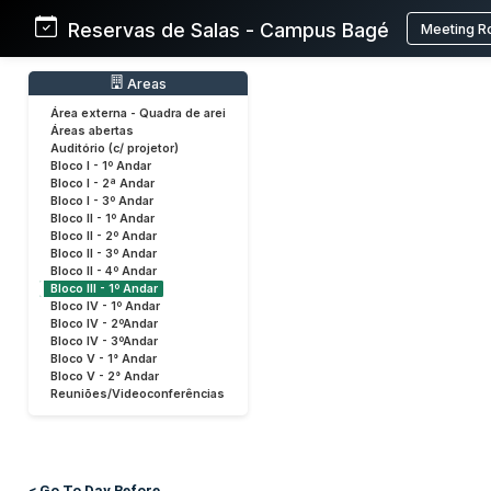
Reservas de Salas - Campus Bagé
Meeting R
Areas
Área externa - Quadra de arei
Áreas abertas
Auditório (c/ projetor)
Bloco I - 1º Andar
Bloco I - 2ª Andar
Bloco I - 3º Andar
Bloco II - 1º Andar
Bloco II - 2º Andar
Bloco II - 3º Andar
Bloco II - 4º Andar
Bloco III - 1º Andar
Bloco IV - 1º Andar
Bloco IV - 2ºAndar
Bloco IV - 3ºAndar
Bloco V - 1° Andar
Bloco V - 2° Andar
Reuniões/Videoconferências
< Go To Day Before