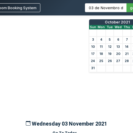
oom Booking System
g
October 2021
Sun
Mon
Tue
Wed
Thu
3
4
5
6
7
10
11
12
13
14
17
18
19
20
21
24
25
26
27
28
31
Wednesday 03 November 2021
Go To Today