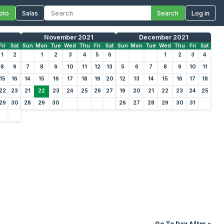
oto
Salas
Search
Log in
November 2021
December 2021
Fri
Sat
Sun
Mon
Tue
Wed
Thu
Fri
Sat
Sun
Mon
Tue
Wed
Thu
Fri
Sat
1
2
1
2
3
4
5
6
1
2
3
4
8
9
7
8
9
10
11
12
13
5
6
7
8
9
10
11
15
16
14
15
16
17
18
19
20
12
13
14
15
16
17
18
22
23
21
22
23
24
25
26
27
19
20
21
22
23
24
25
29
30
28
29
30
26
27
28
29
30
31
Go To Day After >