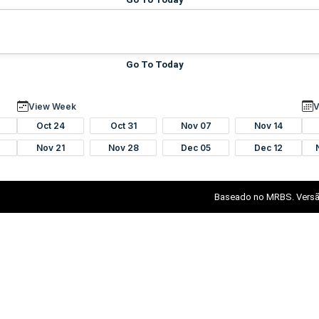
Go To Today
View Week
V
Oct 24
Oct 31
Nov 07
Nov 14
Nov 21
Nov 28
Dec 05
Dec 12
Baseado no MRBS. Versã