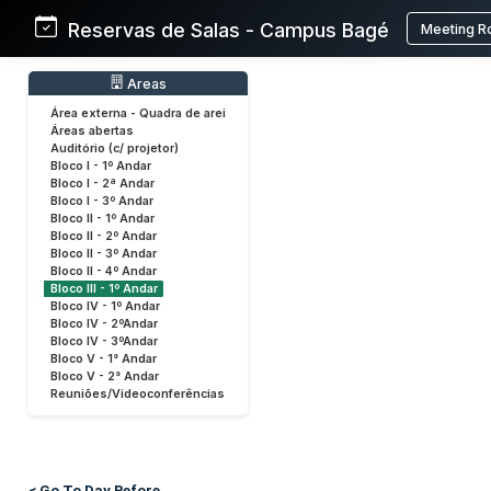
Reservas de Salas - Campus Bagé
Meeting R
Areas
Área externa - Quadra de arei
Áreas abertas
Auditório (c/ projetor)
Bloco I - 1º Andar
Bloco I - 2ª Andar
Bloco I - 3º Andar
Bloco II - 1º Andar
Bloco II - 2º Andar
Bloco II - 3º Andar
Bloco II - 4º Andar
Bloco III - 1º Andar
Bloco IV - 1º Andar
Bloco IV - 2ºAndar
Bloco IV - 3ºAndar
Bloco V - 1° Andar
Bloco V - 2° Andar
Reuniões/Videoconferências
< Go To Day Before