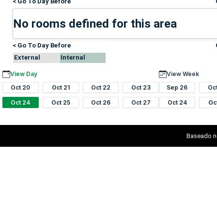
< Go To Day Before
No rooms defined for this area
< Go To Day Before
External
Internal
View Day
View Week
Oct 20
Oct 21
Oct 22
Oct 23
Sep 26
Oc
Oct 24
Oct 25
Oct 26
Oct 27
Oct 24
Oc
Baseado n