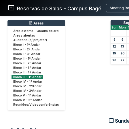
Reservas de Salas - Campus Bagé
Meeting R
Se
Areas
Sun
Mon
Área externa - Quadra de arei
Áreas abertas
5
6
Auditório (c/ projetor)
Bloco I - 1º Andar
12
13
Bloco I - 2ª Andar
19
20
Bloco I - 3º Andar
Bloco II - 1º Andar
26
27
Bloco II - 2º Andar
Bloco II - 3º Andar
Bloco II - 4º Andar
Bloco III - 1º Andar
Bloco IV - 1º Andar
Bloco IV - 2ºAndar
Bloco IV - 3ºAndar
Bloco V - 1° Andar
Bloco V - 2° Andar
Reuniões/Videoconferências
Sunda