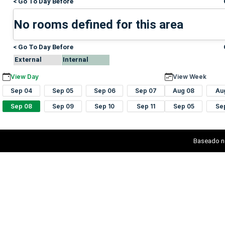
< Go To Day Before
No rooms defined for this area
< Go To Day Before
External
Internal
View Day
View Week
Sep 04
Sep 05
Sep 06
Sep 07
Aug 08
Au
Sep 08
Sep 09
Sep 10
Sep 11
Sep 05
Se
Baseado n