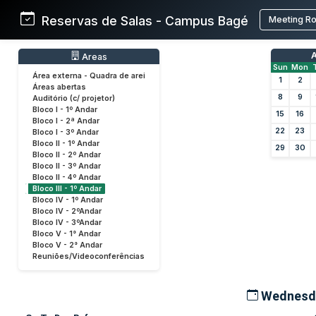
Reservas de Salas - Campus Bagé
Meeting R
A
Areas
Sun
Mon
Área externa - Quadra de arei
1
2
Áreas abertas
8
9
Auditório (c/ projetor)
Bloco I - 1º Andar
15
16
Bloco I - 2ª Andar
22
23
Bloco I - 3º Andar
Bloco II - 1º Andar
29
30
Bloco II - 2º Andar
Bloco II - 3º Andar
Bloco II - 4º Andar
Bloco III - 1º Andar
Bloco IV - 1º Andar
Bloco IV - 2ºAndar
Bloco IV - 3ºAndar
Bloco V - 1° Andar
Bloco V - 2° Andar
Reuniões/Videoconferências
Wednesda