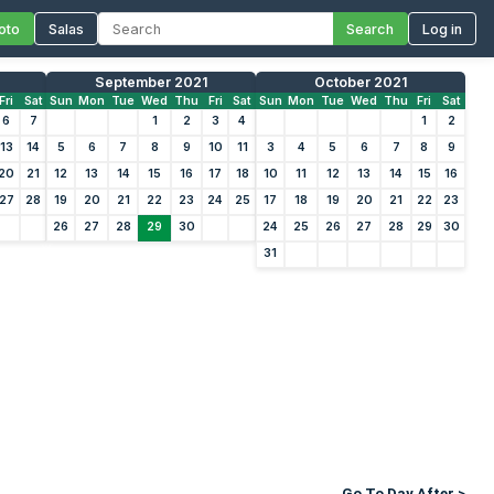
oto
Salas
Search
Log in
September 2021
October 2021
Fri
Sat
Sun
Mon
Tue
Wed
Thu
Fri
Sat
Sun
Mon
Tue
Wed
Thu
Fri
Sat
6
7
1
2
3
4
1
2
13
14
5
6
7
8
9
10
11
3
4
5
6
7
8
9
20
21
12
13
14
15
16
17
18
10
11
12
13
14
15
16
27
28
19
20
21
22
23
24
25
17
18
19
20
21
22
23
26
27
28
29
30
24
25
26
27
28
29
30
31
Go To Day After >