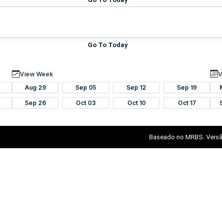
Go To Today
View Week
V
Aug 29
Sep 05
Sep 12
Sep 19
Sep 26
Oct 03
Oct 10
Oct 17
Baseado no MRBS. Versã