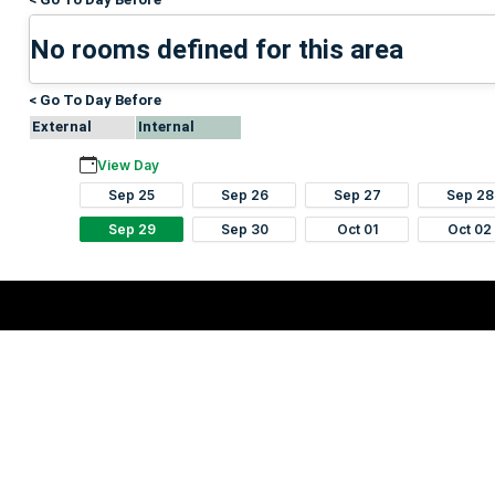
No rooms defined for this area
< Go To Day Before
External
Internal
View Day
Sep 25
Sep 26
Sep 27
Sep 28
Sep 29
Sep 30
Oct 01
Oct 02