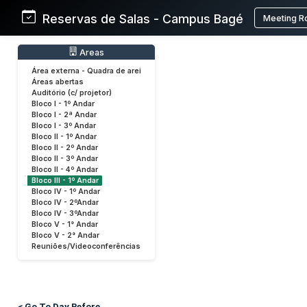
Reservas de Salas - Campus Bagé
Meeting R
Areas
Área externa - Quadra de arei
Áreas abertas
Auditório (c/ projetor)
Bloco I - 1º Andar
Bloco I - 2ª Andar
Bloco I - 3º Andar
Bloco II - 1º Andar
Bloco II - 2º Andar
Bloco II - 3º Andar
Bloco II - 4º Andar
Bloco III - 1º Andar
Bloco IV - 1º Andar
Bloco IV - 2ºAndar
Bloco IV - 3ºAndar
Bloco V - 1° Andar
Bloco V - 2° Andar
Reuniões/Videoconferências
< Go To Day Before