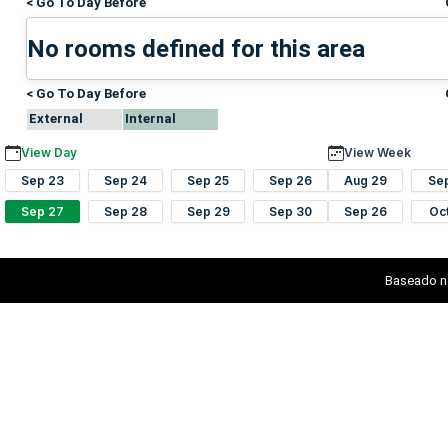
< Go To Day Before
No rooms defined for this area
< Go To Day Before
External
Internal
View Day
View Week
Sep 23
Sep 24
Sep 25
Sep 26
Aug 29
Se
Sep 27
Sep 28
Sep 29
Sep 30
Sep 26
Oc
Baseado n