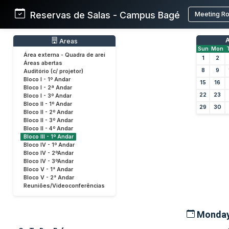
Reservas de Salas - Campus Bagé
Meeting R
A
Areas
Sun
Mon
Área externa - Quadra de arei
1
2
Áreas abertas
8
9
Auditório (c/ projetor)
Bloco I - 1º Andar
15
16
Bloco I - 2ª Andar
22
23
Bloco I - 3º Andar
Bloco II - 1º Andar
29
30
Bloco II - 2º Andar
Bloco II - 3º Andar
Bloco II - 4º Andar
Bloco III - 1º Andar
Bloco IV - 1º Andar
Bloco IV - 2ºAndar
Bloco IV - 3ºAndar
Bloco V - 1° Andar
Bloco V - 2° Andar
Reuniões/Videoconferências
Monday