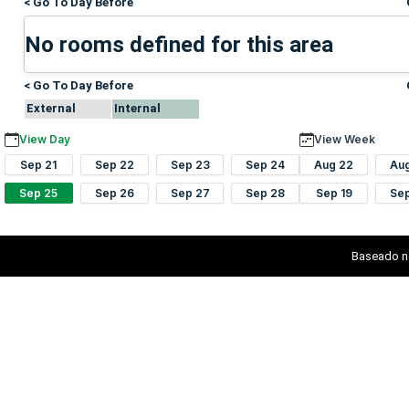
< Go To Day Before
No rooms defined for this area
< Go To Day Before
External
Internal
View Day
View Week
Sep 21
Sep 22
Sep 23
Sep 24
Aug 22
Au
Sep 25
Sep 26
Sep 27
Sep 28
Sep 19
Se
Baseado n