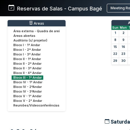
Reservas de Salas - Campus Bagé
Meeting R
A
Areas
Sun
Mon
Área externa - Quadra de arei
1
2
Áreas abertas
8
9
Auditório (c/ projetor)
Bloco I - 1º Andar
15
16
Bloco I - 2ª Andar
22
23
Bloco I - 3º Andar
Bloco II - 1º Andar
29
30
Bloco II - 2º Andar
Bloco II - 3º Andar
Bloco II - 4º Andar
Bloco III - 1º Andar
Bloco IV - 1º Andar
Bloco IV - 2ºAndar
Bloco IV - 3ºAndar
Bloco V - 1° Andar
Bloco V - 2° Andar
Reuniões/Videoconferências
Saturda