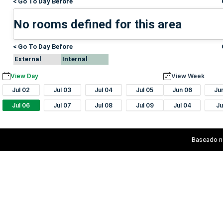
< Go To Day Before
No rooms defined for this area
< Go To Day Before
External
Internal
View Day
View Week
Jul 02
Jul 03
Jul 04
Jul 05
Jun 06
Ju
Jul 06
Jul 07
Jul 08
Jul 09
Jul 04
Ju
Baseado n