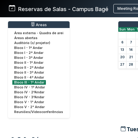
Reservas de Salas - Campus Bagé
Meeting R
Areas
Sun
Mon
Área externa - Quadra de arei
Áreas abertas
6
7
Auditório (c/ projetor)
Bloco I - 1º Andar
13
14
Bloco I - 2ª Andar
20
21
Bloco I - 3º Andar
Bloco II - 1º Andar
27
28
Bloco II - 2º Andar
Bloco II - 3º Andar
Bloco II - 4º Andar
Bloco III - 1º Andar
Bloco IV - 1º Andar
Bloco IV - 2ºAndar
Bloco IV - 3ºAndar
Bloco V - 1° Andar
Bloco V - 2° Andar
Reuniões/Videoconferências
Tues