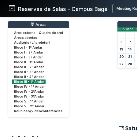
Reservas de Salas - Campus Bagé
Meeting R
Areas
Sun
Mon
Área externa - Quadra de arei
Áreas abertas
6
7
Auditório (c/ projetor)
Bloco I - 1º Andar
13
14
Bloco I - 2ª Andar
20
21
Bloco I - 3º Andar
Bloco II - 1º Andar
27
28
Bloco II - 2º Andar
Bloco II - 3º Andar
Bloco II - 4º Andar
Bloco III - 1º Andar
Bloco IV - 1º Andar
Bloco IV - 2ºAndar
Bloco IV - 3ºAndar
Bloco V - 1° Andar
Bloco V - 2° Andar
Reuniões/Videoconferências
Satu