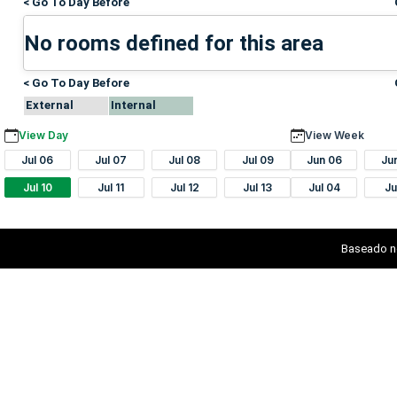
< Go To Day Before
No rooms defined for this area
< Go To Day Before
External
Internal
View Day
View Week
Jul 06
Jul 07
Jul 08
Jul 09
Jun 06
Ju
Jul 10
Jul 11
Jul 12
Jul 13
Jul 04
Ju
Baseado n