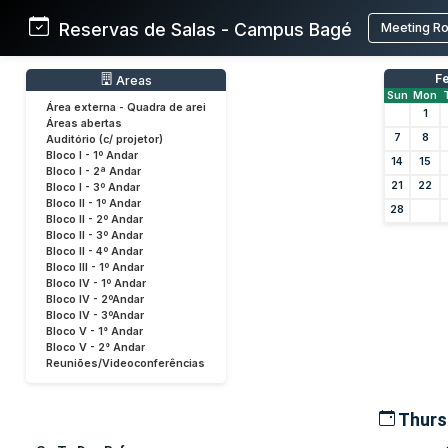
Reservas de Salas - Campus Bagé
Meeting R
F
Areas
Sun
Mon
Área externa - Quadra de arei
1
Áreas abertas
7
8
Auditório (c/ projetor)
Bloco I - 1º Andar
14
15
Bloco I - 2ª Andar
21
22
Bloco I - 3º Andar
Bloco II - 1º Andar
28
Bloco II - 2º Andar
Bloco II - 3º Andar
Bloco II - 4º Andar
Bloco III - 1º Andar
Bloco IV - 1º Andar
Bloco IV - 2ºAndar
Bloco IV - 3ºAndar
Bloco V - 1° Andar
Bloco V - 2° Andar
Reuniões/Videoconferências
Thurs