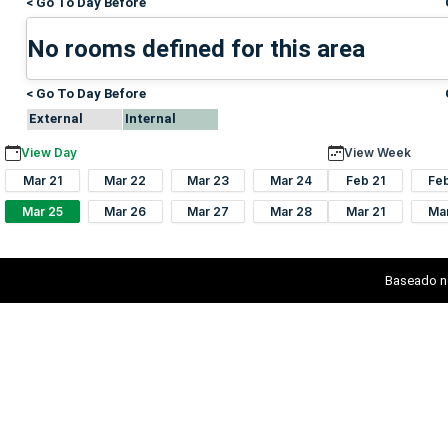
< Go To Day Before
No rooms defined for this area
< Go To Day Before
External
Internal
View Day
View Week
Mar 21
Mar 22
Mar 23
Mar 24
Feb 21
Fe
Mar 25
Mar 26
Mar 27
Mar 28
Mar 21
Ma
Baseado n