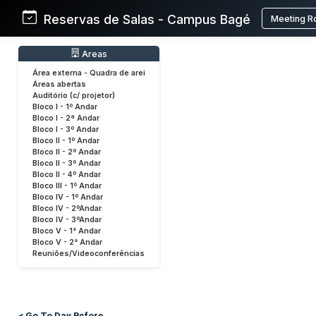
Reservas de Salas - Campus Bagé
Meeting R
Areas
Área externa - Quadra de arei
Áreas abertas
Auditório (c/ projetor)
Bloco I - 1º Andar
Bloco I - 2ª Andar
Bloco I - 3º Andar
Bloco II - 1º Andar
Bloco II - 2º Andar
Bloco II - 3º Andar
Bloco II - 4º Andar
Bloco III - 1º Andar
Bloco IV - 1º Andar
Bloco IV - 2ºAndar
Bloco IV - 3ºAndar
Bloco V - 1° Andar
Bloco V - 2° Andar
Reuniões/Videoconferências
< Go To Day Before