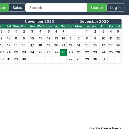
oto
Salas
Search
Log in
November 2020
December 2020
Fri
Sat
Sun
Mon
Tue
Wed
Thu
Fri
Sat
Sun
Mon
Tue
Wed
Thu
Fri
Sat
2
3
1
2
3
4
5
6
7
1
2
3
4
5
9
10
8
9
10
11
12
13
14
6
7
8
9
10
11
12
16
17
15
16
17
18
19
20
21
13
14
15
16
17
18
19
23
24
22
23
24
25
26
27
28
20
21
22
23
24
25
26
30
31
29
30
27
28
29
30
31
Go To Day After >