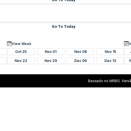
Go To Today
View Week
V
Oct 25
Nov 01
Nov 08
Nov 15
Nov 22
Nov 29
Dec 06
Dec 13
Baseado no MRBS. Versã