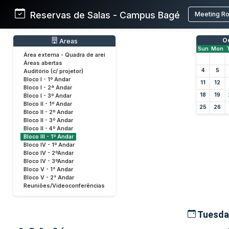
Reservas de Salas - Campus Bagé
Meeting R
O
Areas
Sun
Mon
Área externa - Quadra de arei
Áreas abertas
4
5
Auditório (c/ projetor)
Bloco I - 1º Andar
11
12
Bloco I - 2ª Andar
18
19
Bloco I - 3º Andar
Bloco II - 1º Andar
25
26
Bloco II - 2º Andar
Bloco II - 3º Andar
Bloco II - 4º Andar
Bloco III - 1º Andar
Bloco IV - 1º Andar
Bloco IV - 2ºAndar
Bloco IV - 3ºAndar
Bloco V - 1° Andar
Bloco V - 2° Andar
Reuniões/Videoconferências
Tuesda