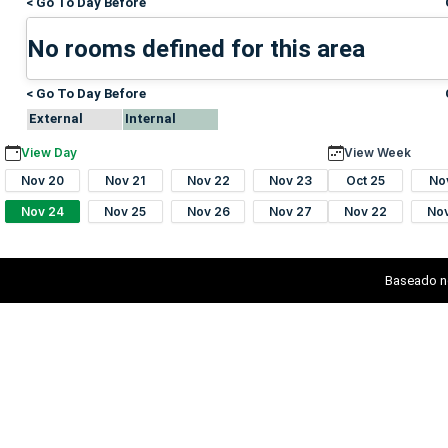
< Go To Day Before
No rooms defined for this area
< Go To Day Before
External
Internal
View Day
View Week
Nov 20
Nov 21
Nov 22
Nov 23
Oct 25
No
Nov 24
Nov 25
Nov 26
Nov 27
Nov 22
No
Baseado n