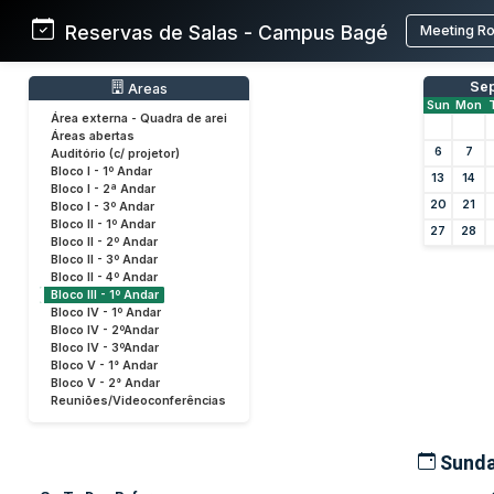
Reservas de Salas - Campus Bagé
Meeting R
Se
Areas
Sun
Mon
Área externa - Quadra de arei
Áreas abertas
6
7
Auditório (c/ projetor)
Bloco I - 1º Andar
13
14
Bloco I - 2ª Andar
20
21
Bloco I - 3º Andar
Bloco II - 1º Andar
27
28
Bloco II - 2º Andar
Bloco II - 3º Andar
Bloco II - 4º Andar
Bloco III - 1º Andar
Bloco IV - 1º Andar
Bloco IV - 2ºAndar
Bloco IV - 3ºAndar
Bloco V - 1° Andar
Bloco V - 2° Andar
Reuniões/Videoconferências
Sunda