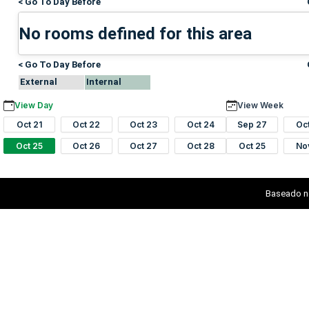
< Go To Day Before
No rooms defined for this area
< Go To Day Before
External
Internal
View Day
View Week
Oct 21
Oct 22
Oct 23
Oct 24
Sep 27
Oc
Oct 25
Oct 26
Oct 27
Oct 28
Oct 25
No
Baseado n