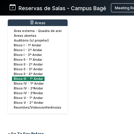
Reservas de Salas - Campus Bagé
Meeting R
Areas
Área externa - Quadra de arei
Áreas abertas
Auditório (c/ projetor)
Bloco I - 1º Andar
Bloco I - 2ª Andar
Bloco I - 3º Andar
Bloco II - 1º Andar
Bloco II - 2º Andar
Bloco II - 3º Andar
Bloco II - 4º Andar
Bloco III - 1º Andar
Bloco IV - 1º Andar
Bloco IV - 2ºAndar
Bloco IV - 3ºAndar
Bloco V - 1° Andar
Bloco V - 2° Andar
Reuniões/Videoconferências
< Go To Day Before