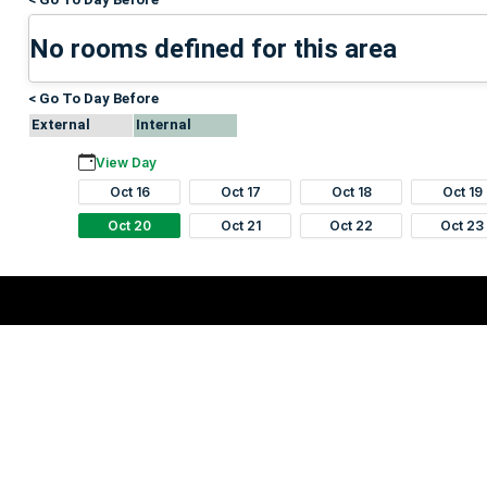
No rooms defined for this area
< Go To Day Before
External
Internal
View Day
Oct 16
Oct 17
Oct 18
Oct 19
Oct 20
Oct 21
Oct 22
Oct 23