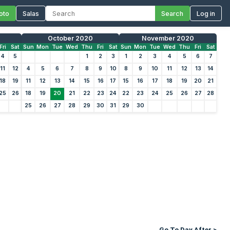
oto
Salas
Search
Log in
October 2020
November 2020
Fri
Sat
Sun
Mon
Tue
Wed
Thu
Fri
Sat
Sun
Mon
Tue
Wed
Thu
Fri
Sat
4
5
1
2
3
1
2
3
4
5
6
7
11
12
4
5
6
7
8
9
10
8
9
10
11
12
13
14
18
19
11
12
13
14
15
16
17
15
16
17
18
19
20
21
25
26
18
19
20
21
22
23
24
22
23
24
25
26
27
28
25
26
27
28
29
30
31
29
30
Go To Day After >