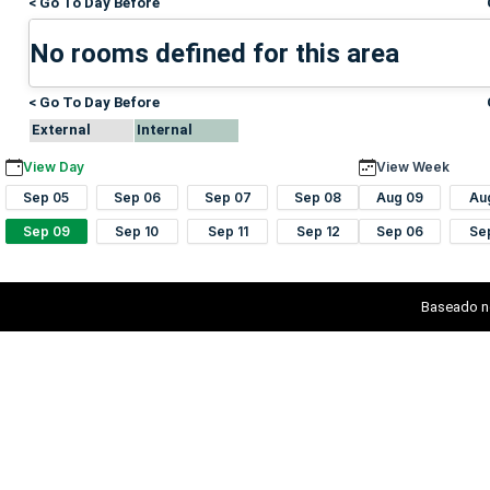
< Go To Day Before
No rooms defined for this area
< Go To Day Before
External
Internal
View Day
View Week
Sep 05
Sep 06
Sep 07
Sep 08
Aug 09
Au
Sep 09
Sep 10
Sep 11
Sep 12
Sep 06
Se
Baseado n