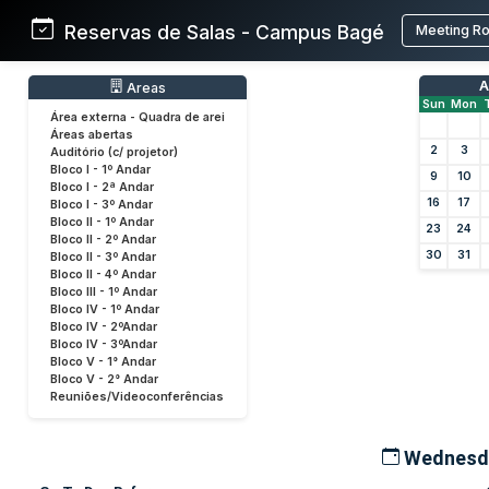
Reservas de Salas - Campus Bagé
Meeting R
A
Areas
Sun
Mon
Área externa - Quadra de arei
Áreas abertas
2
3
Auditório (c/ projetor)
Bloco I - 1º Andar
9
10
Bloco I - 2ª Andar
16
17
Bloco I - 3º Andar
Bloco II - 1º Andar
23
24
Bloco II - 2º Andar
30
31
Bloco II - 3º Andar
Bloco II - 4º Andar
Bloco III - 1º Andar
Bloco IV - 1º Andar
Bloco IV - 2ºAndar
Bloco IV - 3ºAndar
Bloco V - 1° Andar
Bloco V - 2° Andar
Reuniões/Videoconferências
Wednesda