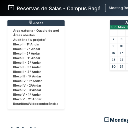
Reservas de Salas - Campus Bagé
Meeting R
A
Areas
Sun
Mon
Área externa - Quadra de arei
Áreas abertas
2
3
Auditório (c/ projetor)
Bloco I - 1º Andar
9
10
Bloco I - 2ª Andar
16
17
Bloco I - 3º Andar
Bloco II - 1º Andar
23
24
Bloco II - 2º Andar
30
31
Bloco II - 3º Andar
Bloco II - 4º Andar
Bloco III - 1º Andar
Bloco IV - 1º Andar
Bloco IV - 2ºAndar
Bloco IV - 3ºAndar
Bloco V - 1° Andar
Bloco V - 2° Andar
Reuniões/Videoconferências
Monday