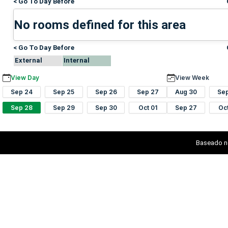
< Go To Day Before
No rooms defined for this area
< Go To Day Before
External
Internal
View Day
View Week
Sep 24
Sep 25
Sep 26
Sep 27
Aug 30
Se
Sep 28
Sep 29
Sep 30
Oct 01
Sep 27
Oc
Baseado n