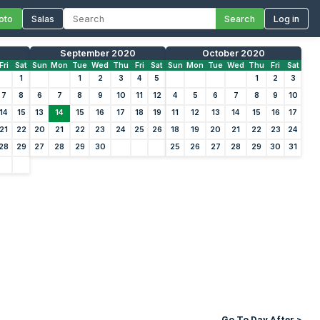
oto
Salas
Search
Log in
September 2020
October 2020
Fri
Sat
Sun
Mon
Tue
Wed
Thu
Fri
Sat
Sun
Mon
Tue
Wed
Thu
Fri
Sat
1
1
2
3
4
5
1
2
3
7
8
6
7
8
9
10
11
12
4
5
6
7
8
9
10
14
15
13
14
15
16
17
18
19
11
12
13
14
15
16
17
21
22
20
21
22
23
24
25
26
18
19
20
21
22
23
24
28
29
27
28
29
30
25
26
27
28
29
30
31
Go To Day After >