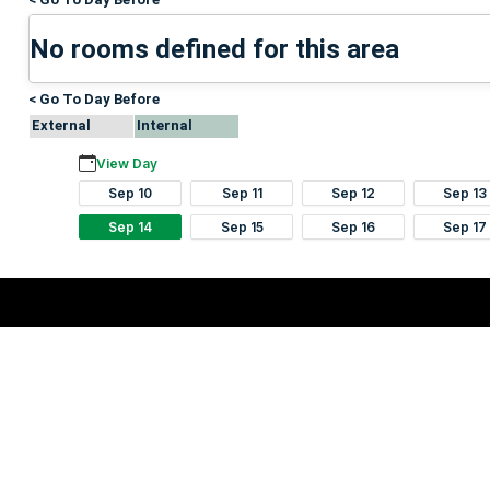
No rooms defined for this area
< Go To Day Before
External
Internal
View Day
Sep 10
Sep 11
Sep 12
Sep 13
Sep 14
Sep 15
Sep 16
Sep 17