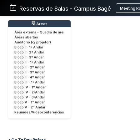
Reservas de Salas - Campus Bagé
Meeting R
Areas
Área externa - Quadra de arei
Áreas abertas
Auditório (c/ projetor)
Bloco I - 1º Andar
Bloco I - 2ª Andar
Bloco I - 3º Andar
Bloco II - 1º Andar
Bloco II - 2º Andar
Bloco II - 3º Andar
Bloco II - 4º Andar
Bloco III - 1º Andar
Bloco IV - 1º Andar
Bloco IV - 2ºAndar
Bloco IV - 3ºAndar
Bloco V - 1° Andar
Bloco V - 2° Andar
Reuniões/Videoconferências
< Go To Day Before