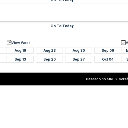
Go To Today
View Week
V
Aug 16
Aug 23
Aug 30
Sep 06
Sep 13
Sep 20
Sep 27
Oct 04
Baseado no MRBS. Versã