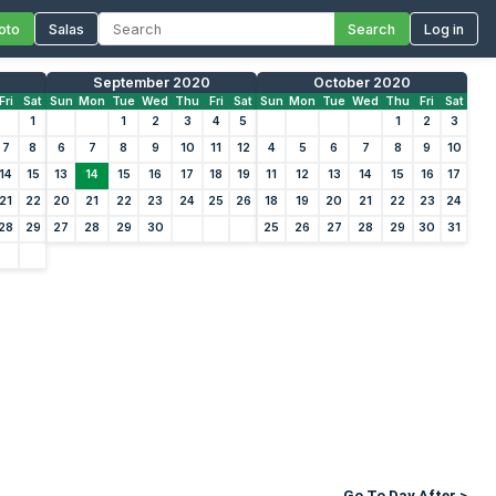
oto
Salas
Search
Log in
September 2020
October 2020
Fri
Sat
Sun
Mon
Tue
Wed
Thu
Fri
Sat
Sun
Mon
Tue
Wed
Thu
Fri
Sat
1
1
2
3
4
5
1
2
3
7
8
6
7
8
9
10
11
12
4
5
6
7
8
9
10
14
15
13
14
15
16
17
18
19
11
12
13
14
15
16
17
21
22
20
21
22
23
24
25
26
18
19
20
21
22
23
24
28
29
27
28
29
30
25
26
27
28
29
30
31
Go To Day After >