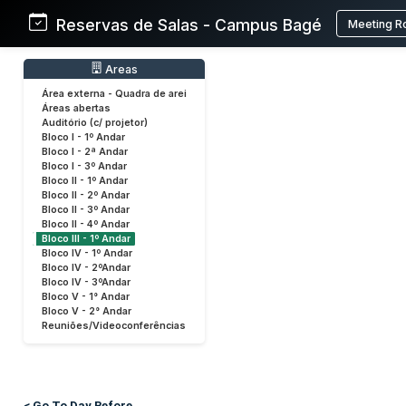
Reservas de Salas - Campus Bagé
Meeting R
Areas
Área externa - Quadra de arei
Áreas abertas
Auditório (c/ projetor)
Bloco I - 1º Andar
Bloco I - 2ª Andar
Bloco I - 3º Andar
Bloco II - 1º Andar
Bloco II - 2º Andar
Bloco II - 3º Andar
Bloco II - 4º Andar
Bloco III - 1º Andar
Bloco IV - 1º Andar
Bloco IV - 2ºAndar
Bloco IV - 3ºAndar
Bloco V - 1° Andar
Bloco V - 2° Andar
Reuniões/Videoconferências
< Go To Day Before