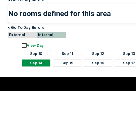
No rooms defined for this area
< Go To Day Before
External
Internal
View Day
Sep 10
Sep 11
Sep 12
Sep 13
Sep 14
Sep 15
Sep 16
Sep 17