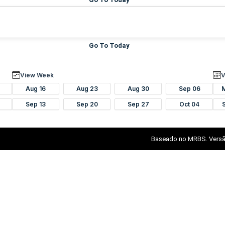
Go To Today
View Week
V
Aug 16
Aug 23
Aug 30
Sep 06
Sep 13
Sep 20
Sep 27
Oct 04
Baseado no MRBS. Versã