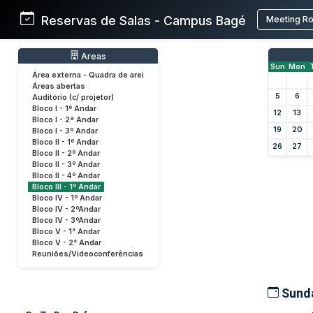
Reservas de Salas - Campus Bagé
Meeting R
Areas
Sun
Mon
Área externa - Quadra de arei
Áreas abertas
5
6
Auditório (c/ projetor)
Bloco I - 1º Andar
12
13
Bloco I - 2ª Andar
19
20
Bloco I - 3º Andar
Bloco II - 1º Andar
26
27
Bloco II - 2º Andar
Bloco II - 3º Andar
Bloco II - 4º Andar
Bloco III - 1º Andar
Bloco IV - 1º Andar
Bloco IV - 2ºAndar
Bloco IV - 3ºAndar
Bloco V - 1° Andar
Bloco V - 2° Andar
Reuniões/Videoconferências
Sunda