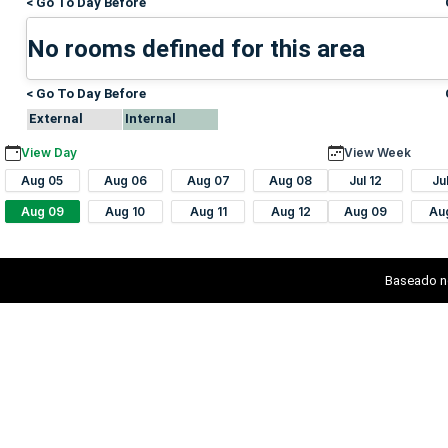
< Go To Day Before
No rooms defined for this area
< Go To Day Before
External
Internal
View Day
View Week
Aug 05
Aug 06
Aug 07
Aug 08
Jul 12
Ju
Aug 09
Aug 10
Aug 11
Aug 12
Aug 09
Au
Baseado n