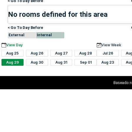
< Go To Day Before
No rooms defined for this area
< Go To Day Before
External
Internal
View Day
View Week
Aug 25
Aug 26
Aug 27
Aug 28
Jul 26
Au
Aug 29
Aug 30
Aug 31
Sep 01
Aug 23
Au
Baseado n