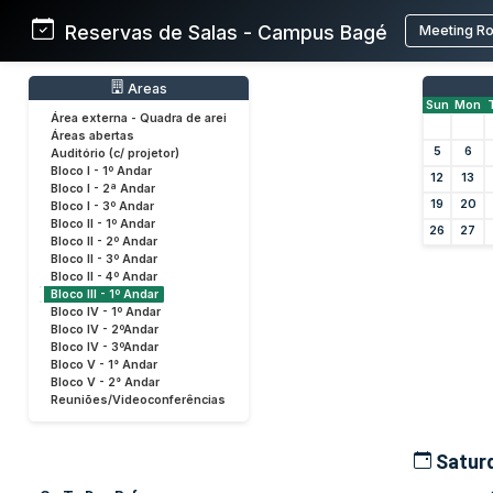
Reservas de Salas - Campus Bagé
Meeting R
Areas
Sun
Mon
Área externa - Quadra de arei
Áreas abertas
5
6
Auditório (c/ projetor)
Bloco I - 1º Andar
12
13
Bloco I - 2ª Andar
19
20
Bloco I - 3º Andar
Bloco II - 1º Andar
26
27
Bloco II - 2º Andar
Bloco II - 3º Andar
Bloco II - 4º Andar
Bloco III - 1º Andar
Bloco IV - 1º Andar
Bloco IV - 2ºAndar
Bloco IV - 3ºAndar
Bloco V - 1° Andar
Bloco V - 2° Andar
Reuniões/Videoconferências
Saturd