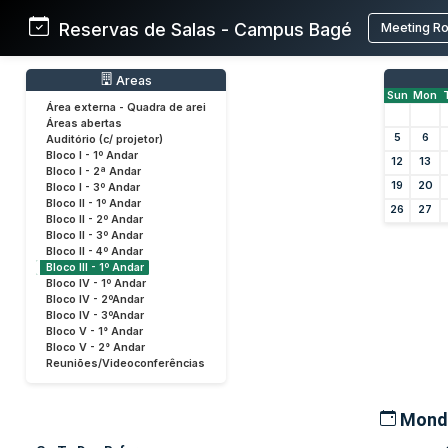
Reservas de Salas - Campus Bagé
Meeting R
Areas
Sun
Mon
Área externa - Quadra de arei
Áreas abertas
5
6
Auditório (c/ projetor)
Bloco I - 1º Andar
12
13
Bloco I - 2ª Andar
19
20
Bloco I - 3º Andar
Bloco II - 1º Andar
26
27
Bloco II - 2º Andar
Bloco II - 3º Andar
Bloco II - 4º Andar
Bloco III - 1º Andar
Bloco IV - 1º Andar
Bloco IV - 2ºAndar
Bloco IV - 3ºAndar
Bloco V - 1° Andar
Bloco V - 2° Andar
Reuniões/Videoconferências
Monda