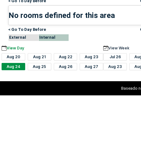
< Go To Day Before
No rooms defined for this area
< Go To Day Before
External
Internal
View Day
View Week
Aug 20
Aug 21
Aug 22
Aug 23
Jul 26
Au
Aug 24
Aug 25
Aug 26
Aug 27
Aug 23
Au
Baseado n