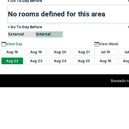
< Go To Day Before
No rooms defined for this area
< Go To Day Before
External
Internal
View Day
View Week
Aug 18
Aug 19
Aug 20
Aug 21
Jul 19
Ju
Aug 22
Aug 23
Aug 24
Aug 25
Aug 16
Au
Baseado n