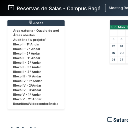
Reservas de Salas - Campus Bagé
Meeting R
Areas
Sun
Mon
Área externa - Quadra de arei
Áreas abertas
5
6
Auditório (c/ projetor)
Bloco I - 1º Andar
12
13
Bloco I - 2ª Andar
19
20
Bloco I - 3º Andar
Bloco II - 1º Andar
26
27
Bloco II - 2º Andar
Bloco II - 3º Andar
Bloco II - 4º Andar
Bloco III - 1º Andar
Bloco IV - 1º Andar
Bloco IV - 2ºAndar
Bloco IV - 3ºAndar
Bloco V - 1° Andar
Bloco V - 2° Andar
Reuniões/Videoconferências
Saturd