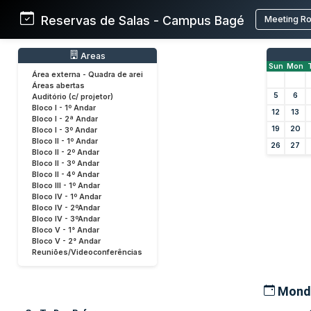
Reservas de Salas - Campus Bagé
Meeting R
Areas
Sun
Mon
Área externa - Quadra de arei
Áreas abertas
5
6
Auditório (c/ projetor)
Bloco I - 1º Andar
12
13
Bloco I - 2ª Andar
19
20
Bloco I - 3º Andar
Bloco II - 1º Andar
26
27
Bloco II - 2º Andar
Bloco II - 3º Andar
Bloco II - 4º Andar
Bloco III - 1º Andar
Bloco IV - 1º Andar
Bloco IV - 2ºAndar
Bloco IV - 3ºAndar
Bloco V - 1° Andar
Bloco V - 2° Andar
Reuniões/Videoconferências
Monda