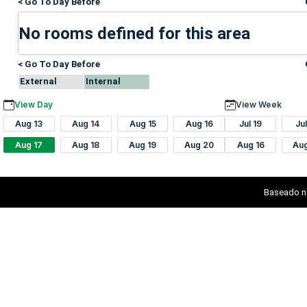
< Go To Day Before
No rooms defined for this area
< Go To Day Before
External
Internal
View Day
View Week
Aug 13
Aug 14
Aug 15
Aug 16
Jul 19
Ju
Aug 17
Aug 18
Aug 19
Aug 20
Aug 16
Au
Baseado n