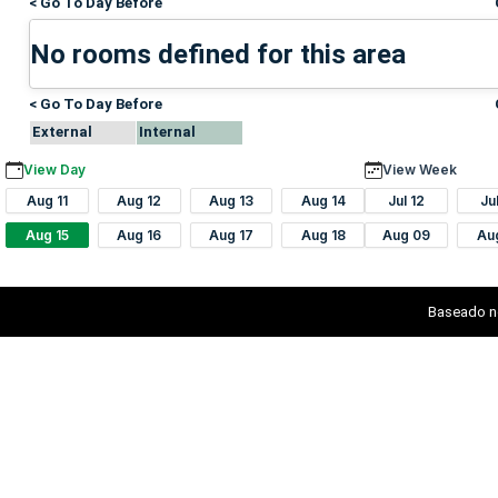
< Go To Day Before
No rooms defined for this area
< Go To Day Before
External
Internal
View Day
View Week
Aug 11
Aug 12
Aug 13
Aug 14
Jul 12
Ju
Aug 15
Aug 16
Aug 17
Aug 18
Aug 09
Au
Baseado n