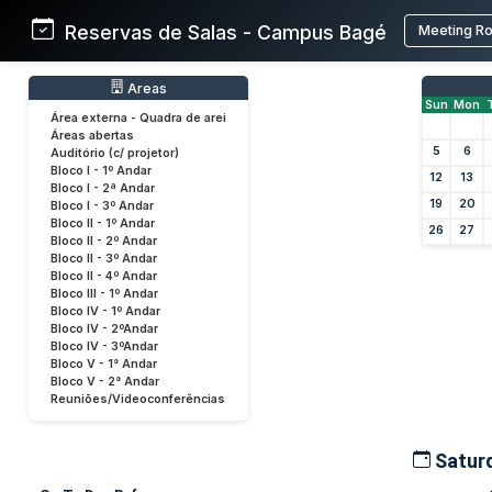
Reservas de Salas - Campus Bagé
Meeting R
Areas
Sun
Mon
Área externa - Quadra de arei
Áreas abertas
5
6
Auditório (c/ projetor)
Bloco I - 1º Andar
12
13
Bloco I - 2ª Andar
19
20
Bloco I - 3º Andar
Bloco II - 1º Andar
26
27
Bloco II - 2º Andar
Bloco II - 3º Andar
Bloco II - 4º Andar
Bloco III - 1º Andar
Bloco IV - 1º Andar
Bloco IV - 2ºAndar
Bloco IV - 3ºAndar
Bloco V - 1° Andar
Bloco V - 2° Andar
Reuniões/Videoconferências
Saturd