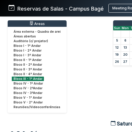
Reservas de Salas - Campus Bagé
Meeting R
Areas
Sun
Mon
Área externa - Quadra de arei
Áreas abertas
5
6
Auditório (c/ projetor)
Bloco I - 1º Andar
12
13
Bloco I - 2ª Andar
19
20
Bloco I - 3º Andar
Bloco II - 1º Andar
26
27
Bloco II - 2º Andar
Bloco II - 3º Andar
Bloco II - 4º Andar
Bloco III - 1º Andar
Bloco IV - 1º Andar
Bloco IV - 2ºAndar
Bloco IV - 3ºAndar
Bloco V - 1° Andar
Bloco V - 2° Andar
Reuniões/Videoconferências
Saturd