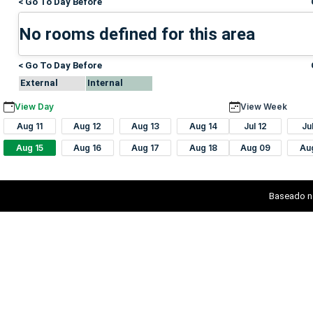
< Go To Day Before
No rooms defined for this area
< Go To Day Before
External
Internal
View Day
View Week
Aug 11
Aug 12
Aug 13
Aug 14
Jul 12
Ju
Aug 15
Aug 16
Aug 17
Aug 18
Aug 09
Au
Baseado n