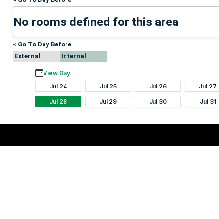
No rooms defined for this area
< Go To Day Before
External
Internal
View Day
Jul 24
Jul 25
Jul 26
Jul 27
Jul 28
Jul 29
Jul 30
Jul 31