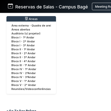
Reservas de Salas - Campus Bagé
Meeting R
Areas
Área externa - Quadra de arei
Áreas abertas
Auditório (c/ projetor)
Bloco I - 1º Andar
Bloco I - 2ª Andar
Bloco I - 3º Andar
Bloco II - 1º Andar
Bloco II - 2º Andar
Bloco II - 3º Andar
Bloco II - 4º Andar
Bloco III - 1º Andar
Bloco IV - 1º Andar
Bloco IV - 2ºAndar
Bloco IV - 3ºAndar
Bloco V - 1° Andar
Bloco V - 2° Andar
Reuniões/Videoconferências
< Go To Day Before