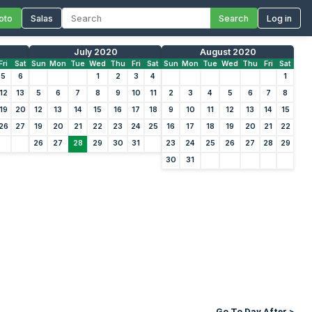
oto
Salas
Search
Log in
July 2020
August 2020
Fri
Sat
Sun
Mon
Tue
Wed
Thu
Fri
Sat
Sun
Mon
Tue
Wed
Thu
Fri
Sat
5
6
1
2
3
4
1
12
13
5
6
7
8
9
10
11
2
3
4
5
6
7
8
19
20
12
13
14
15
16
17
18
9
10
11
12
13
14
15
26
27
19
20
21
22
23
24
25
16
17
18
19
20
21
22
26
27
28
29
30
31
23
24
25
26
27
28
29
30
31
Go To Day After >