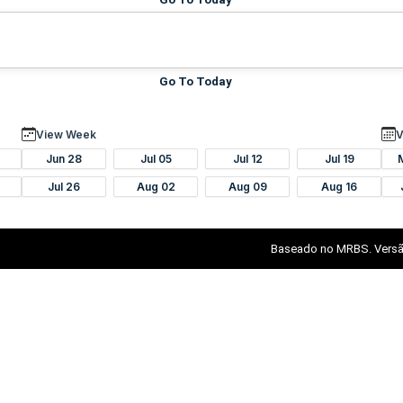
Go To Today
View Week
V
Jun 28
Jul 05
Jul 12
Jul 19
Jul 26
Aug 02
Aug 09
Aug 16
Baseado no MRBS. Versã