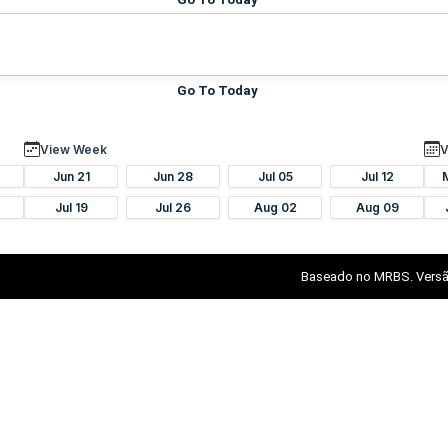
Go To Today
View Week
V
Jun 21
Jun 28
Jul 05
Jul 12
Jul 19
Jul 26
Aug 02
Aug 09
Baseado no MRBS. Versã