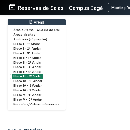
Reservas de Salas - Campus Bagé
Meeting R
Areas
Área externa - Quadra de arei
Áreas abertas
Auditório (c/ projetor)
Bloco I - 1º Andar
Bloco I - 2ª Andar
Bloco I - 3º Andar
Bloco II - 1º Andar
Bloco II - 2º Andar
Bloco II - 3º Andar
Bloco II - 4º Andar
Bloco III - 1º Andar
Bloco IV - 1º Andar
Bloco IV - 2ºAndar
Bloco IV - 3ºAndar
Bloco V - 1° Andar
Bloco V - 2° Andar
Reuniões/Videoconferências
< Go To Day Before