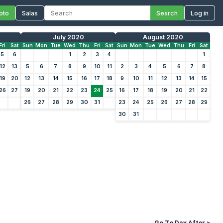
oto
Salas
Search
Log in
July 2020
August 2020
Fri
Sat
Sun
Mon
Tue
Wed
Thu
Fri
Sat
Sun
Mon
Tue
Wed
Thu
Fri
Sat
5
6
1
2
3
4
1
12
13
5
6
7
8
9
10
11
2
3
4
5
6
7
8
19
20
12
13
14
15
16
17
18
9
10
11
12
13
14
15
26
27
19
20
21
22
23
24
25
16
17
18
19
20
21
22
26
27
28
29
30
31
23
24
25
26
27
28
29
30
31
Go To Day After >