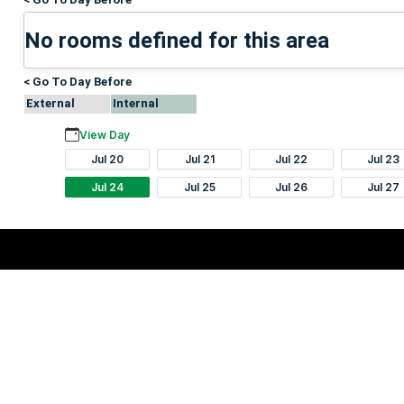
No rooms defined for this area
< Go To Day Before
External
Internal
View Day
Jul 20
Jul 21
Jul 22
Jul 23
Jul 24
Jul 25
Jul 26
Jul 27