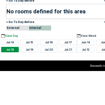
< Go To Day Before
No rooms defined for this area
< Go To Day Before
External
Internal
View Day
View Week
Jul 14
Jul 15
Jul 16
Jul 17
Jun 14
Ju
Jul 18
Jul 19
Jul 20
Jul 21
Jul 12
Ju
Baseado n