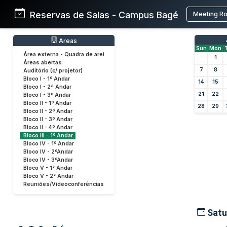
Reservas de Salas - Campus Bagé
Meeting R
Areas
Sun
Mon
Área externa - Quadra de arei
1
Áreas abertas
7
8
Auditório (c/ projetor)
Bloco I - 1º Andar
14
15
Bloco I - 2ª Andar
21
22
Bloco I - 3º Andar
Bloco II - 1º Andar
28
29
Bloco II - 2º Andar
Bloco II - 3º Andar
Bloco II - 4º Andar
Bloco III - 1º Andar
Bloco IV - 1º Andar
Bloco IV - 2ºAndar
Bloco IV - 3ºAndar
Bloco V - 1° Andar
Bloco V - 2° Andar
Reuniões/Videoconferências
Satu