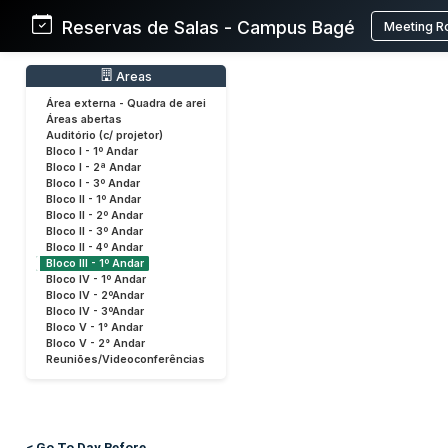
Reservas de Salas - Campus Bagé
Meeting R
Areas
Área externa - Quadra de arei
Áreas abertas
Auditório (c/ projetor)
Bloco I - 1º Andar
Bloco I - 2ª Andar
Bloco I - 3º Andar
Bloco II - 1º Andar
Bloco II - 2º Andar
Bloco II - 3º Andar
Bloco II - 4º Andar
Bloco III - 1º Andar
Bloco IV - 1º Andar
Bloco IV - 2ºAndar
Bloco IV - 3ºAndar
Bloco V - 1° Andar
Bloco V - 2° Andar
Reuniões/Videoconferências
< Go To Day Before