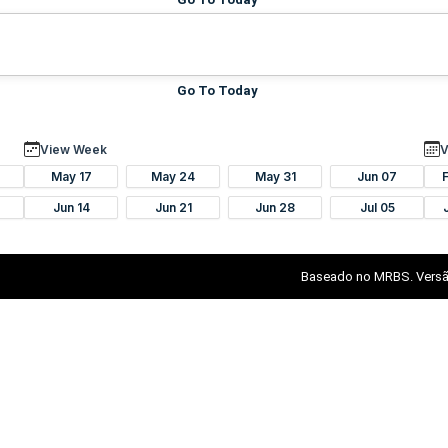
Go To Today
View Week
V
May 17
May 24
May 31
Jun 07
Jun 14
Jun 21
Jun 28
Jul 05
Baseado no MRBS. Versã