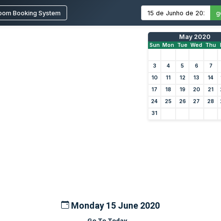
oom Booking System
g
May 2020
Sun
Mon
Tue
Wed
Thu
3
4
5
6
7
10
11
12
13
14
17
18
19
20
21
24
25
26
27
28
31
Monday 15 June 2020
Go To Today