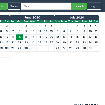
oto
Salas
Search
Log in
June 2020
July 2020
Fri
Sat
Sun
Mon
Tue
Wed
Thu
Fri
Sat
Sun
Mon
Tue
Wed
Thu
Fri
Sat
1
2
1
2
3
4
5
6
1
2
3
4
8
9
7
8
9
10
11
12
13
5
6
7
8
9
10
11
15
16
14
15
16
17
18
19
20
12
13
14
15
16
17
18
22
23
21
22
23
24
25
26
27
19
20
21
22
23
24
25
29
30
28
29
30
26
27
28
29
30
31
Go To Day After >