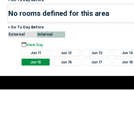
No rooms defined for this area
< Go To Day Before
External
Internal
View Day
Jun 11
Jun 12
Jun 13
Jun 14
Jun 15
Jun 16
Jun 17
Jun 18