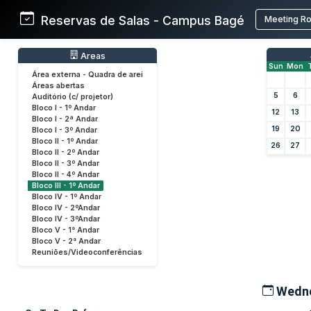
Reservas de Salas - Campus Bagé
Meeting R
Areas
Sun
Mon
Área externa - Quadra de arei
Áreas abertas
5
6
Auditório (c/ projetor)
Bloco I - 1º Andar
12
13
Bloco I - 2ª Andar
19
20
Bloco I - 3º Andar
Bloco II - 1º Andar
26
27
Bloco II - 2º Andar
Bloco II - 3º Andar
Bloco II - 4º Andar
Bloco III - 1º Andar
Bloco IV - 1º Andar
Bloco IV - 2ºAndar
Bloco IV - 3ºAndar
Bloco V - 1° Andar
Bloco V - 2° Andar
Reuniões/Videoconferências
Wedne