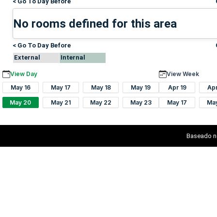
< Go To Day Before
No rooms defined for this area
< Go To Day Before
External
Internal
View Day
View Week
May 16
May 17
May 18
May 19
Apr 19
Ap
May 20
May 21
May 22
May 23
May 17
Ma
Baseado n