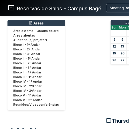
Reservas de Salas - Campus Bagé
Meeting R
J
Areas
Sun
Mon
Área externa - Quadra de arei
Áreas abertas
5
6
Auditório (c/ projetor)
Bloco I - 1º Andar
12
13
Bloco I - 2ª Andar
19
20
Bloco I - 3º Andar
Bloco II - 1º Andar
26
27
Bloco II - 2º Andar
Bloco II - 3º Andar
Bloco II - 4º Andar
Bloco III - 1º Andar
Bloco IV - 1º Andar
Bloco IV - 2ºAndar
Bloco IV - 3ºAndar
Bloco V - 1° Andar
Bloco V - 2° Andar
Reuniões/Videoconferências
Thursd