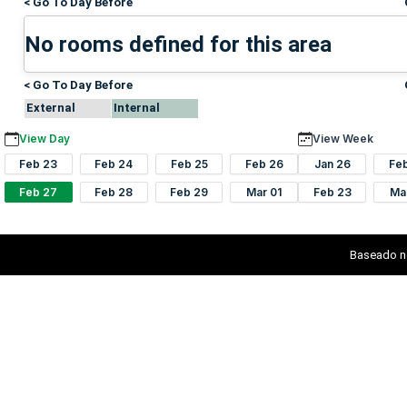
< Go To Day Before
No rooms defined for this area
< Go To Day Before
External
Internal
View Day
View Week
Feb 23
Feb 24
Feb 25
Feb 26
Jan 26
Fe
Feb 27
Feb 28
Feb 29
Mar 01
Feb 23
Ma
Baseado n