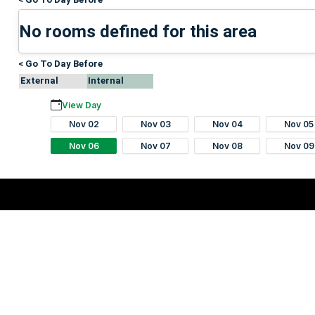
No rooms defined for this area
< Go To Day Before
External
Internal
View Day
Nov 02
Nov 03
Nov 04
Nov 05
Nov 06
Nov 07
Nov 08
Nov 09