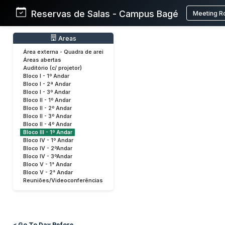
Reservas de Salas - Campus Bagé
Meeting R
Areas
Área externa - Quadra de arei
Áreas abertas
Auditório (c/ projetor)
Bloco I - 1º Andar
Bloco I - 2ª Andar
Bloco I - 3º Andar
Bloco II - 1º Andar
Bloco II - 2º Andar
Bloco II - 3º Andar
Bloco II - 4º Andar
Bloco III - 1º Andar
Bloco IV - 1º Andar
Bloco IV - 2ºAndar
Bloco IV - 3ºAndar
Bloco V - 1° Andar
Bloco V - 2° Andar
Reuniões/Videoconferências
< Go To Day Before