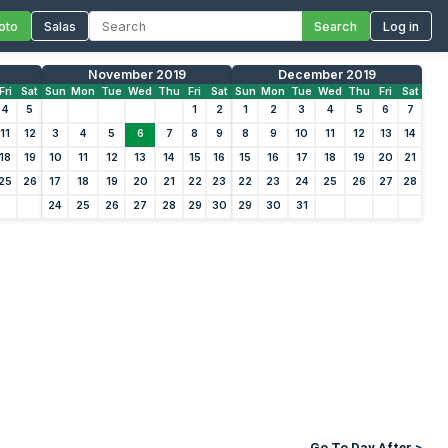
oto
Salas
Search
Log in
November 2019
December 2019
Fri
Sat
Sun
Mon
Tue
Wed
Thu
Fri
Sat
Sun
Mon
Tue
Wed
Thu
Fri
Sat
4
5
1
2
1
2
3
4
5
6
7
11
12
3
4
5
6
7
8
9
8
9
10
11
12
13
14
18
19
10
11
12
13
14
15
16
15
16
17
18
19
20
21
25
26
17
18
19
20
21
22
23
22
23
24
25
26
27
28
24
25
26
27
28
29
30
29
30
31
Go To Day After >