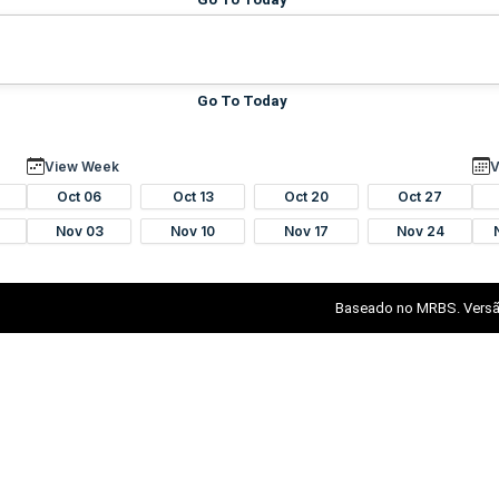
Go To Today
View Week
V
Oct 06
Oct 13
Oct 20
Oct 27
Nov 03
Nov 10
Nov 17
Nov 24
Baseado no MRBS. Versã