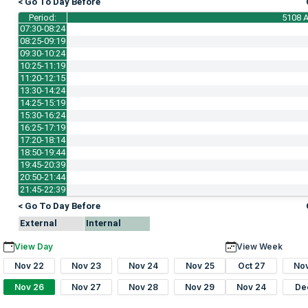
< Go To Day Before
Period:
5108 A
07:30-08:24
08:25-09:19
09:30-10:24
10:25-11:19
11:20-12:15
13:30-14:24
14:25-15:19
15:30-16:24
16:25-17:19
17:20-18:14
18:50-19:44
19:45-20:39
20:50-21:44
21:45-22:39
< Go To Day Before
External
Internal
View Day
View Week
Nov 22
Nov 23
Nov 24
Nov 25
Oct 27
No
Nov 26
Nov 27
Nov 28
Nov 29
Nov 24
De