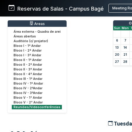
Reservas de Salas - Campus Bagé
Meeting R
O
Areas
Sun
Mon
Área externa - Quadra de arei
Áreas abertas
6
7
Auditório (c/ projetor)
Bloco I - 1º Andar
13
14
Bloco I - 2ª Andar
20
21
Bloco I - 3º Andar
Bloco II - 1º Andar
27
28
Bloco II - 2º Andar
Bloco II - 3º Andar
Bloco II - 4º Andar
Bloco III - 1º Andar
Bloco IV - 1º Andar
Bloco IV - 2ºAndar
Bloco IV - 3ºAndar
Bloco V - 1° Andar
Bloco V - 2° Andar
Reuniões/Videoconferências
Tuesda