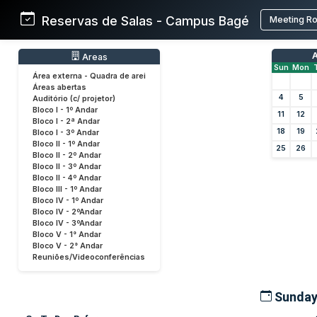
Reservas de Salas - Campus Bagé
Meeting R
A
Areas
Sun
Mon
Área externa - Quadra de arei
Áreas abertas
4
5
Auditório (c/ projetor)
Bloco I - 1º Andar
11
12
Bloco I - 2ª Andar
18
19
Bloco I - 3º Andar
Bloco II - 1º Andar
25
26
Bloco II - 2º Andar
Bloco II - 3º Andar
Bloco II - 4º Andar
Bloco III - 1º Andar
Bloco IV - 1º Andar
Bloco IV - 2ºAndar
Bloco IV - 3ºAndar
Bloco V - 1° Andar
Bloco V - 2° Andar
Reuniões/Videoconferências
Sunday