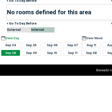
< Go To Day Before
No rooms defined for this area
< Go To Day Before
External
Internal
View Day
View Week
Sep 04
Sep 05
Sep 06
Sep 07
Aug 11
Au
Sep 08
Sep 09
Sep 10
Sep 11
Sep 08
Se
Baseado n