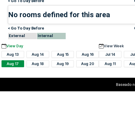
< Go To Day Before
No rooms defined for this area
< Go To Day Before
External
Internal
View Day
View Week
Aug 13
Aug 14
Aug 15
Aug 16
Jul 14
Ju
Aug 17
Aug 18
Aug 19
Aug 20
Aug 11
Au
Baseado n