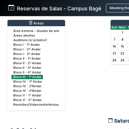
Reservas de Salas - Campus Bagé
Meeting R
Areas
Sun
Mon
Área externa - Quadra de arei
1
Áreas abertas
7
8
Auditório (c/ projetor)
Bloco I - 1º Andar
14
15
Bloco I - 2ª Andar
21
22
Bloco I - 3º Andar
Bloco II - 1º Andar
28
29
Bloco II - 2º Andar
Bloco II - 3º Andar
Bloco II - 4º Andar
Bloco III - 1º Andar
Bloco IV - 1º Andar
Bloco IV - 2ºAndar
Bloco IV - 3ºAndar
Bloco V - 1° Andar
Bloco V - 2° Andar
Reuniões/Videoconferências
Saturd