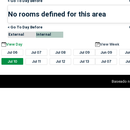
< Go To Day Before
No rooms defined for this area
< Go To Day Before
External
Internal
View Day
View Week
Jul 06
Jul 07
Jul 08
Jul 09
Jun 09
Ju
Jul 10
Jul 11
Jul 12
Jul 13
Jul 07
Ju
Baseado n