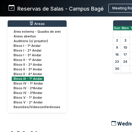
Reservas de Salas - Campus Bagé
Meeting R
Areas
Sun
Mon
Área externa - Quadra de arei
Áreas abertas
2
3
Auditório (c/ projetor)
Bloco I - 1º Andar
9
10
Bloco I - 2ª Andar
16
17
Bloco I - 3º Andar
Bloco II - 1º Andar
23
24
Bloco II - 2º Andar
30
Bloco II - 3º Andar
Bloco II - 4º Andar
Bloco III - 1º Andar
Bloco IV - 1º Andar
Bloco IV - 2ºAndar
Bloco IV - 3ºAndar
Bloco V - 1° Andar
Bloco V - 2° Andar
Reuniões/Videoconferências
Wedne