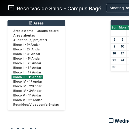
Reservas de Salas - Campus Bagé
Meeting R
Areas
Sun
Mon
Área externa - Quadra de arei
Áreas abertas
2
3
Auditório (c/ projetor)
Bloco I - 1º Andar
9
10
Bloco I - 2ª Andar
16
17
Bloco I - 3º Andar
Bloco II - 1º Andar
23
24
Bloco II - 2º Andar
30
Bloco II - 3º Andar
Bloco II - 4º Andar
Bloco III - 1º Andar
Bloco IV - 1º Andar
Bloco IV - 2ºAndar
Bloco IV - 3ºAndar
Bloco V - 1° Andar
Bloco V - 2° Andar
Reuniões/Videoconferências
Wedne