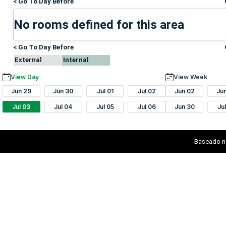
< Go To Day Before
No rooms defined for this area
< Go To Day Before
External
Internal
View Day
View Week
Jun 29
Jun 30
Jul 01
Jul 02
Jun 02
Ju
Jul 03
Jul 04
Jul 05
Jul 06
Jun 30
Ju
Baseado n