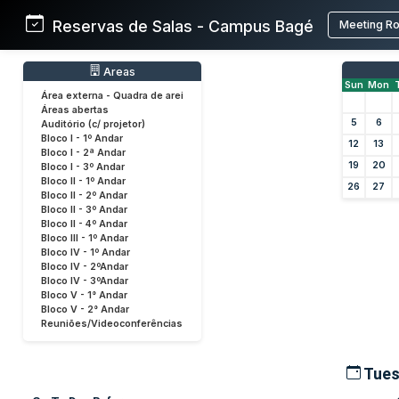
Reservas de Salas - Campus Bagé
Meeting R
Areas
Sun
Mon
Área externa - Quadra de arei
Áreas abertas
5
6
Auditório (c/ projetor)
Bloco I - 1º Andar
12
13
Bloco I - 2ª Andar
19
20
Bloco I - 3º Andar
Bloco II - 1º Andar
26
27
Bloco II - 2º Andar
Bloco II - 3º Andar
Bloco II - 4º Andar
Bloco III - 1º Andar
Bloco IV - 1º Andar
Bloco IV - 2ºAndar
Bloco IV - 3ºAndar
Bloco V - 1° Andar
Bloco V - 2° Andar
Reuniões/Videoconferências
Tues