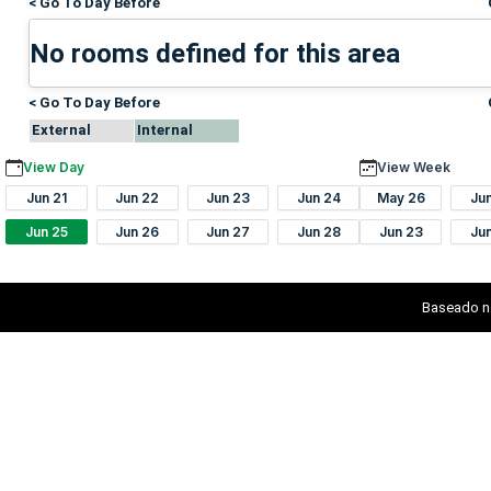
< Go To Day Before
No rooms defined for this area
< Go To Day Before
External
Internal
View Day
View Week
Jun 21
Jun 22
Jun 23
Jun 24
May 26
Ju
Jun 25
Jun 26
Jun 27
Jun 28
Jun 23
Ju
Baseado n