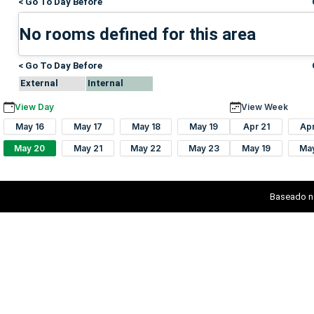
< Go To Day Before
No rooms defined for this area
< Go To Day Before
External
Internal
View Day
View Week
May 16
May 17
May 18
May 19
Apr 21
Ap
May 20
May 21
May 22
May 23
May 19
Ma
Baseado n