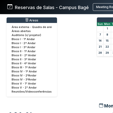
Reservas de Salas - Campus Bagé
Meeting R
Areas
Sun
Mon
Área externa - Quadra de arei
1
Áreas abertas
7
8
Auditório (c/ projetor)
Bloco I - 1º Andar
14
15
Bloco I - 2ª Andar
21
22
Bloco I - 3º Andar
Bloco II - 1º Andar
28
29
Bloco II - 2º Andar
Bloco II - 3º Andar
Bloco II - 4º Andar
Bloco III - 1º Andar
Bloco IV - 1º Andar
Bloco IV - 2ºAndar
Bloco IV - 3ºAndar
Bloco V - 1° Andar
Bloco V - 2° Andar
Reuniões/Videoconferências
Mon