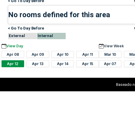
< Go To Day Before
No rooms defined for this area
< Go To Day Before
External
Internal
View Day
View Week
Apr 08
Apr 09
Apr 10
Apr 11
Mar 10
Ma
Apr 12
Apr 13
Apr 14
Apr 15
Apr 07
Ap
Baseado n