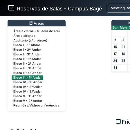
Reservas de Salas - Campus Bagé
Meeting R
Areas
Sun
Mon
Área externa - Quadra de arei
Áreas abertas
3
4
Auditório (c/ projetor)
Bloco I - 1º Andar
10
11
Bloco I - 2ª Andar
17
18
Bloco I - 3º Andar
Bloco II - 1º Andar
24
25
Bloco II - 2º Andar
31
Bloco II - 3º Andar
Bloco II - 4º Andar
Bloco III - 1º Andar
Bloco IV - 1º Andar
Bloco IV - 2ºAndar
Bloco IV - 3ºAndar
Bloco V - 1° Andar
Bloco V - 2° Andar
Reuniões/Videoconferências
Fri