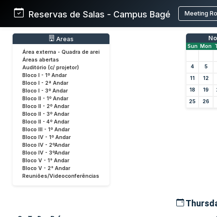
Reservas de Salas - Campus Bagé
Meeting R
No
Areas
Sun
Mon
Área externa - Quadra de arei
Áreas abertas
4
5
Auditório (c/ projetor)
Bloco I - 1º Andar
11
12
Bloco I - 2ª Andar
18
19
Bloco I - 3º Andar
Bloco II - 1º Andar
25
26
Bloco II - 2º Andar
Bloco II - 3º Andar
Bloco II - 4º Andar
Bloco III - 1º Andar
Bloco IV - 1º Andar
Bloco IV - 2ºAndar
Bloco IV - 3ºAndar
Bloco V - 1° Andar
Bloco V - 2° Andar
Reuniões/Videoconferências
Thursda