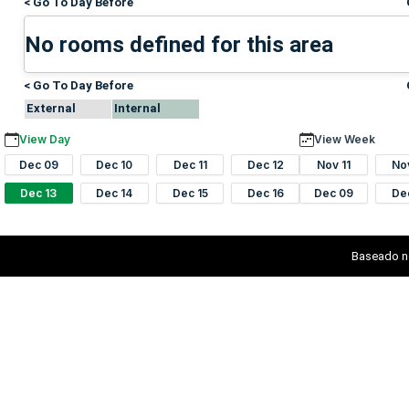
< Go To Day Before
No rooms defined for this area
< Go To Day Before
External
Internal
View Day
View Week
Dec 09
Dec 10
Dec 11
Dec 12
Nov 11
No
Dec 13
Dec 14
Dec 15
Dec 16
Dec 09
De
Baseado n