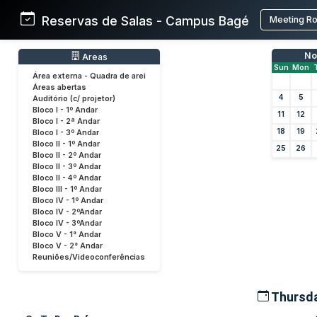
Reservas de Salas - Campus Bagé
Meeting R
No
Areas
Sun
Mon
Área externa - Quadra de arei
Áreas abertas
4
5
Auditório (c/ projetor)
Bloco I - 1º Andar
11
12
Bloco I - 2ª Andar
18
19
Bloco I - 3º Andar
Bloco II - 1º Andar
25
26
Bloco II - 2º Andar
Bloco II - 3º Andar
Bloco II - 4º Andar
Bloco III - 1º Andar
Bloco IV - 1º Andar
Bloco IV - 2ºAndar
Bloco IV - 3ºAndar
Bloco V - 1° Andar
Bloco V - 2° Andar
Reuniões/Videoconferências
Thursda