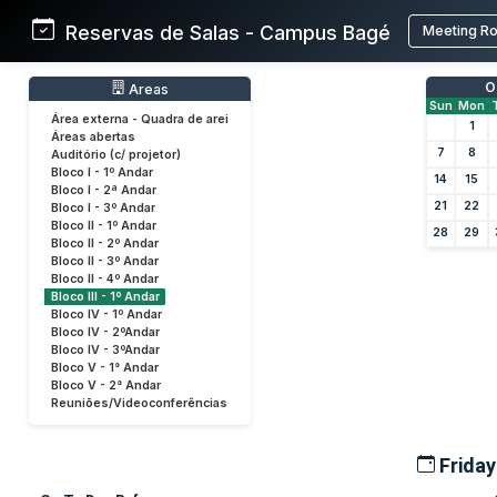
Reservas de Salas - Campus Bagé
Meeting R
O
Areas
Sun
Mon
Área externa - Quadra de arei
1
Áreas abertas
7
8
Auditório (c/ projetor)
Bloco I - 1º Andar
14
15
Bloco I - 2ª Andar
21
22
Bloco I - 3º Andar
Bloco II - 1º Andar
28
29
Bloco II - 2º Andar
Bloco II - 3º Andar
Bloco II - 4º Andar
Bloco III - 1º Andar
Bloco IV - 1º Andar
Bloco IV - 2ºAndar
Bloco IV - 3ºAndar
Bloco V - 1° Andar
Bloco V - 2° Andar
Reuniões/Videoconferências
Friday