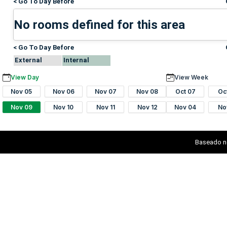
< Go To Day Before
No rooms defined for this area
< Go To Day Before
External
Internal
View Day
View Week
Nov 05
Nov 06
Nov 07
Nov 08
Oct 07
Oc
Nov 09
Nov 10
Nov 11
Nov 12
Nov 04
No
Baseado n