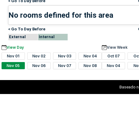
< Go To Day Before
No rooms defined for this area
< Go To Day Before
External
Internal
View Day
View Week
Nov 01
Nov 02
Nov 03
Nov 04
Oct 07
Oc
Nov 05
Nov 06
Nov 07
Nov 08
Nov 04
No
Baseado n