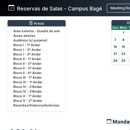
Reservas de Salas - Campus Bagé
Meeting R
O
Areas
Sun
Mon
Área externa - Quadra de arei
1
Áreas abertas
7
8
Auditório (c/ projetor)
Bloco I - 1º Andar
14
15
Bloco I - 2ª Andar
21
22
Bloco I - 3º Andar
Bloco II - 1º Andar
28
29
Bloco II - 2º Andar
Bloco II - 3º Andar
Bloco II - 4º Andar
Bloco III - 1º Andar
Bloco IV - 1º Andar
Bloco IV - 2ºAndar
Bloco IV - 3ºAndar
Bloco V - 1° Andar
Bloco V - 2° Andar
Reuniões/Videoconferências
Monday