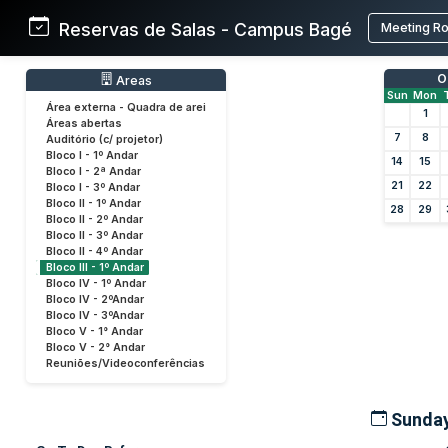
Reservas de Salas - Campus Bagé
Meeting R
O
Areas
Sun
Mon
Área externa - Quadra de arei
1
Áreas abertas
7
8
Auditório (c/ projetor)
Bloco I - 1º Andar
14
15
Bloco I - 2ª Andar
21
22
Bloco I - 3º Andar
Bloco II - 1º Andar
28
29
Bloco II - 2º Andar
Bloco II - 3º Andar
Bloco II - 4º Andar
Bloco III - 1º Andar
Bloco IV - 1º Andar
Bloco IV - 2ºAndar
Bloco IV - 3ºAndar
Bloco V - 1° Andar
Bloco V - 2° Andar
Reuniões/Videoconferências
Sunday