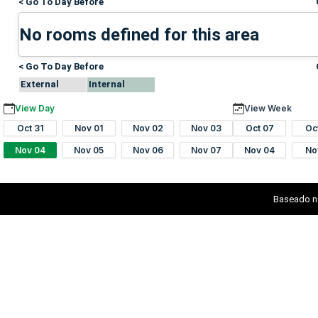
< Go To Day Before
No rooms defined for this area
< Go To Day Before
External
Internal
View Day
View Week
Oct 31
Nov 01
Nov 02
Nov 03
Oct 07
Oc
Nov 04
Nov 05
Nov 06
Nov 07
Nov 04
No
Baseado n